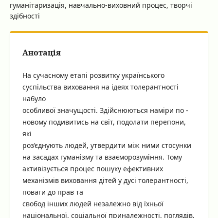
гуманітаризація, навчально-виховний процес, творчі
здібності
Анотація
На сучасному етапі розвитку українського
суспільства виховання на ідеях толерантності
набуло
особливої значущості. Здійснюються наміри по -
новому подивитись на світ, подолати перепони,
які
роз’єднують людей, утвердити між ними стосунки
на засадах гуманізму та взаєморозуміння. Тому
активізується процес пошуку ефективних
механізмів виховання дітей у дусі толерантності,
поваги до прав та
свобод інших людей незалежно від їхньої
національної, соціальної приналежності, поглядів,