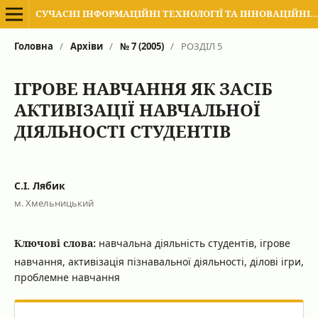
СУЧАСНІ ІНФОРМАЦІЙНІ ТЕХНОЛОГІЇ ТА ІННОВАЦІЙНІ МЕТОДИКИ НАВЧАННЯ В ПІДГОТОВЦІ ФАХІВЦІВ: МЕТОДОЛОГІЯ, ТЕОРІЯ, ДОСВІД, ПРОБЛЕМИ
Головна
/
Архіви
/
№ 7 (2005)
/
РОЗДІЛ 5
ІГРОВЕ НАВЧАННЯ ЯК ЗАСІБ
АКТИВІЗАЦІЇ НАВЧАЛЬНОЇ
ДІЯЛЬНОСТІ СТУДЕНТІВ
С.І. Лябик
м. Хмельницький
Ключові слова:
навчальна діяльність студентів, ігрове
навчання, активізація пізнавальної діяльності, ділові ігри,
проблемне навчання