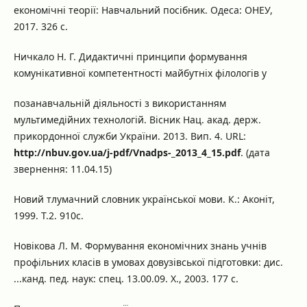
економічні теорії: Навчальний посібник. Одеса: ОНЕУ,
2017. 326 с.
Ничкало Н. Г. Дидактичні принципи формування
комунікативної компетентності майбутніх філологів у
позанавчальній діяльності з використанням
мультимедійних технологій. Вісник Нац. акад. держ.
прикордонної служби України. 2013. Вип. 4. URL:
http://nbuv.gov.ua/j-pdf/Vnadps-_2013_4_15.pdf
. (дата
звернення: 11.04.15)
Новий тлумачний словник української мови. К.: Аконіт,
1999. Т.2. 910с.
Новікова Л. М. Формування економічних знань учнів
профільних класів в умовах довузівської підготовки: дис.
...канд. пед. наук: спец. 13.00.09. Х., 2003. 177 с.