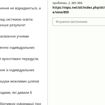
проблеми
,
2
, 365-369.
https://vspu.net/sit/index.php/sit/
нення не відкидаються, а
e/view/859
ред системою освіти.
Формати цитування
раніше результат
 засвоєння учнями
ленню індивідуальних
ти орієнтовані передусім
ня їх індивідуальних
 пошуки можливих шляхів
одами, які давали б
’єктивної інформації про