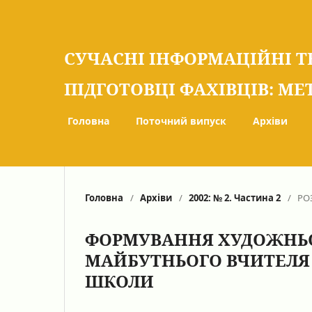
СУЧАСНІ ІНФОРМАЦІЙНІ Т
ПІДГОТОВЦІ ФАХІВЦІВ: МЕ
Головна
Поточний випуск
Архіви
Головна
/
Архіви
/
2002: № 2. Частина 2
/
РО
ФОРМУВАННЯ ХУДОЖНЬО
МАЙБУТНЬОГО ВЧИТЕЛЯ
ШКОЛИ