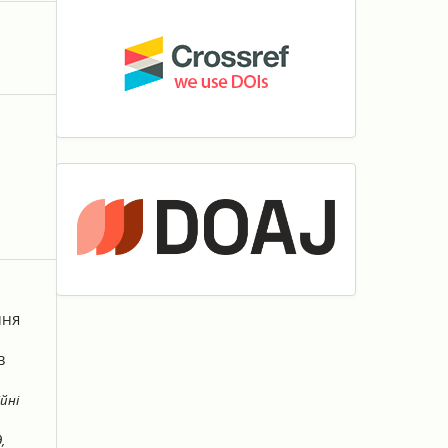
ННЯ
В
йні
,