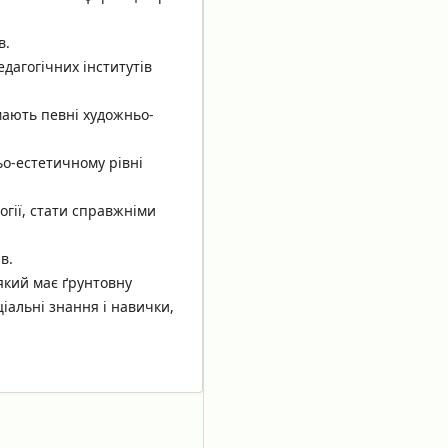
в.
дагогічних інститутів
мають певні художньо-
ьо-естетичному рівні
гії, стати справжніми
в.
який має ґрунтовну
ціальні знання і навички,