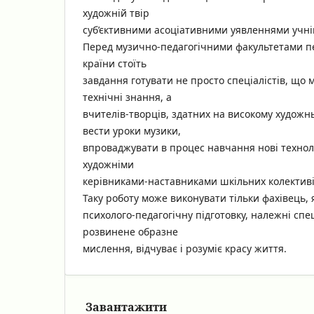
художній твір
суб’єктивними асоціативними уявленнями учні
Перед музично-педагогічними факультетами пе
країни стоїть
завдання готувати не просто спеціалістів, що 
технічні знання, а
вчителів-творців, здатних на високому художн
вести уроки музики,
впроваджувати в процес навчання нові техноло
художніми
керівниками-наставниками шкільних колективі
Таку роботу може виконувати тільки фахівець, 
психолого-педагогічну підготовку, належні спе
розвинене образне
мислення, відчуває і розуміє красу життя.
Завантажити