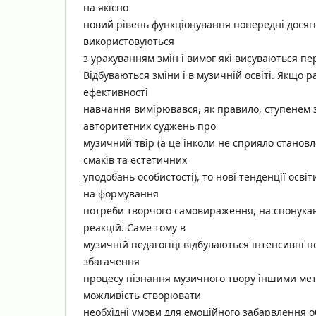
на якісно
новий рівень функціонування попередні досяг
використовуються
з урахуванням змін і вимог які висуваються пе
Відбуваються зміни і в музичній освіті. Якщо 
ефективності
навчання вимірювався, як правило, ступенем
авторитетних суджень про
музичний твір (а це інколи не сприяло станов
смаків та естетичних
уподобань особистості), то нові тенденції осві
на формування
потреби творчого самовираження, на спонукан
реакцій. Саме тому в
музичній педагогіці відбуваються інтенсивні
збагачення
процесу пізнання музичного твору іншими мет
можливість створювати
необхідні умови для емоційного забарвлення об