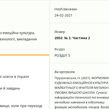
Опубліковано
24-02-2021
Номер
-емоційна культура,
2002: № 2. Частина 2
ехнології, викладання
Розділ
РОЗДІЛ 5
Як цитувати
 освіти в Україні
Прушковська, Н. (2021). ФОРМУВА
ХУДОЖНЬО-ЕМОЦІЙНОЇ КУЛЬТУРИ
МАЙБУТНЬОГО ВЧИТЕЛЯ МУЗИКИ 
и й завдань
УМОВАХ ВИЩОХЇ ШКОЛИ.
Сучасні
інформаційні технології та інноваці
методики навчання в підготовці
 явище, коли при переході
фахівців: методологія, теорія, досвід