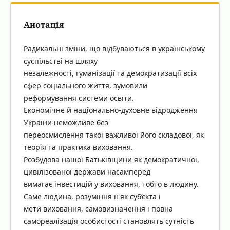
Анотація
Радикальні зміни, що відбуваються в українському
суспільстві на шляху
незалежності, гуманізації та демократизації всіх
сфер соціального життя, зумовили
реформування системи освіти.
Економічне й національно-духовне відродження
України неможливе без
переосмислення такої важливої його складової, як
теорія та практика виховання.
Розбудова нашої Батьківщини як демократичної,
цивілізованої держави насамперед
вимагає інвестицій у виховання, тобто в людину.
Саме людина, розуміння її як суб’єкта і
мети виховання, самовизначення і повна
самореалізація особистості становлять сутність