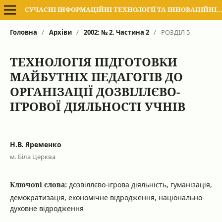
СУЧАСНІ ІНФОРМАЦІЙНІ ТЕХНОЛОГІЇ ТА ІННОВАЦІЙНІ МЕТОДИКИ НАВЧАННЯ В ПІДГОТОВЦІ ФАХІВЦІВ: МЕТОДОЛОГІЯ, ТЕОРІЯ, ДОСВІД, ПРОБЛЕМИ
Головна
/
Архіви
/
2002: № 2. Частина 2
/
РОЗДІЛ 5
ТЕХНОЛОГІЯ ПІДГОТОВКИ
МАЙБУТНІХ ПЕДАГОГІВ ДО
ОРГАНІЗАЦІЇ ДОЗВІЛЛЄВО-
ІГРОВОЇ ДІЯЛЬНОСТІ УЧНІВ
Н.В. Яременко
м. Біла Церква
Ключові слова:
дозвіллєво-ігрова діяльність, гуманізація,
демократизація, економічне відродження, національно-
духовне відродження