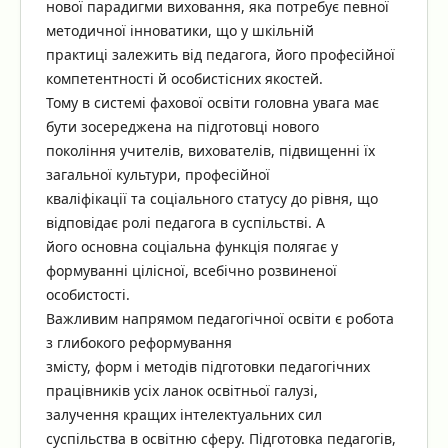
нової парадигми виховання, яка потребує певної
методичної інноватики, що у шкільній
практиці залежить від педагога, його професійної
компетентності й особистісних якостей.
Тому в системі фахової освіти головна увага має
бути зосереджена на підготовці нового
покоління учителів, вихователів, підвищенні їх
загальної культури, професійної
кваліфікації та соціального статусу до рівня, що
відповідає ролі педагога в суспільстві. А
його основна соціальна функція полягає у
формуванні цілісної, всебічно розвиненої
особистості.
Важливим напрямом педагогічної освіти є робота
з глибокого реформування
змісту, форм і методів підготовки педагогічних
працівників усіх ланок освітньої галузі,
залучення кращих інтелектуальних сил
суспільства в освітню сферу. Підготовка педагогів,