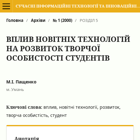
СУЧАСНІ ІНФОРМАЦІЙНІ ТЕХНОЛОГІЇ ТА ІННОВАЦІЙНІ МЕТОДИКИ НАВЧАННЯ В ПІДГОТОВЦІ ФАХІВЦІВ: МЕТОДОЛОГІЯ, ТЕОРІЯ, ДОСВІД, ПРОБЛЕМИ
Головна
/
Архіви
/
№ 1 (2000)
/
РОЗДІЛ 5
ВПЛИВ НОВІТНІХ ТЕХНОЛОГІЙ
НА РОЗВИТОК ТВОРЧОЇ
ОСОБИСТОСТІ СТУДЕНТІВ
М.І. Пащенко
м. Умань
Ключові слова:
вплив, новітні технології, розвиток,
творча особистість, студент
Анотація