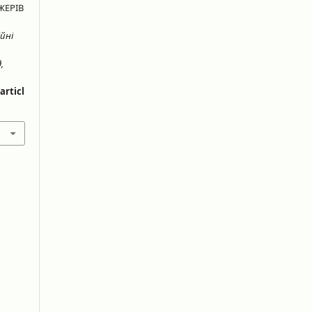
ЖЕРІВ
йні
,
articl