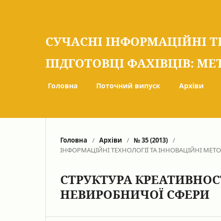
СУЧАСНІ ІНФОРМАЦІЙНІ Т
ПІДГОТОВЦІ ФАХІВЦІВ: МЕ
Головна
Поточний випуск
Архіви
Головна
/
Архіви
/
№ 35 (2013)
/
ІНФОРМАЦІЙНІ ТЕХНОЛОГІЇ ТА ІННОВАЦІЙНІ МЕТ
СТРУКТУРА КРЕАТИВНОС
НЕВИРОБНИЧОЇ СФЕРИ