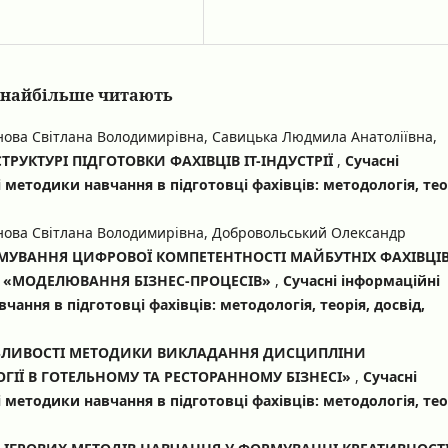
кі найбільше читають
інова Світлана Володимирівна, Савицька Людмила Анатоліївна,
УКТУРІ ПІДГОТОВКИ ФАХІВЦІВ ІТ-ІНДУСТРІЇ
,
Сучасні
і методики навчання в підготовці фахівців: методологія, тео
інова Світлана Володимирівна, Добровольський Олександр
УВАННЯ ЦИФРОВОЇ КОМПЕТЕНТНОСТІ МАЙБУТНІХ ФАХІВЦІВ
У «МОДЕЛЮВАННЯ БІЗНЕС-ПРОЦЕСІВ»
,
Сучасні інформаційні
чання в підготовці фахівців: методологія, теорія, досвід,
ЛИВОСТІ МЕТОДИКИ ВИКЛАДАННЯ ДИСЦИПЛІНИ
ГІЇ В ГОТЕЛЬНОМУ ТА РЕСТОРАННОМУ БІЗНЕСІ»
,
Сучасні
і методики навчання в підготовці фахівців: методологія, тео