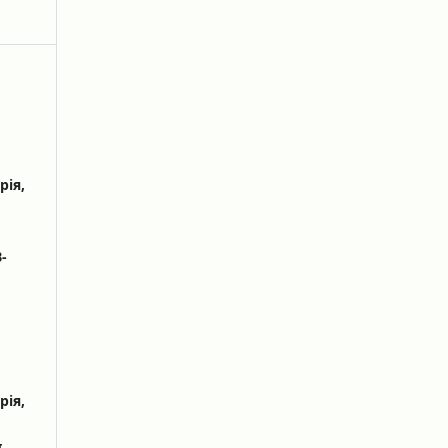
рія,
-
рія,