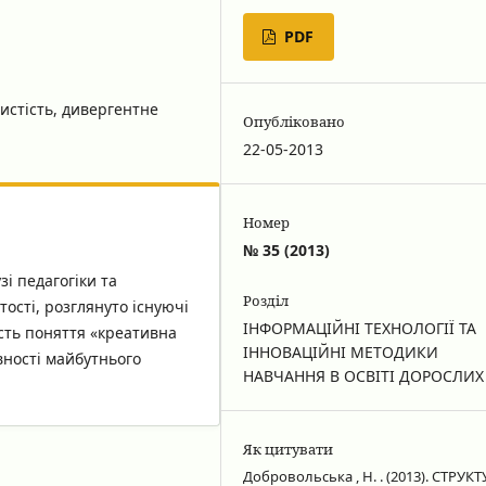
PDF
истість, дивергентне
Опубліковано
22-05-2013
Номер
№ 35 (2013)
зі педагогіки та
Розділ
тості, розглянуто існуючі
ІНФОРМАЦІЙНІ ТЕХНОЛОГІЇ ТА
ість поняття «креативна
ІННОВАЦІЙНІ МЕТОДИКИ
вності майбутнього
НАВЧАННЯ В ОСВІТІ ДОРОСЛИХ
Як цитувати
Добровольська , Н. . (2013). СТРУКТ