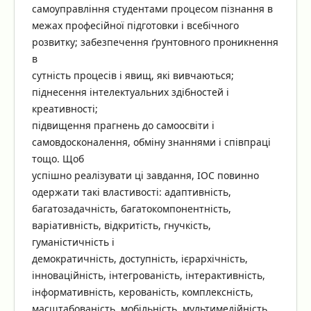
самоуправління студентами процесом пізнання в
межах професійної підготовки і всебічного
розвитку; забезпечення ґрунтовного проникнення
в
сутність процесів і явищ, які вивчаються;
піднесення інтелектуальних здібностей і
креативності;
підвищення прагнень до самоосвіти і
самовдосконалення, обміну знаннями і співпраці
тощо. Щоб
успішно реалізувати ці завдання, ІОС повинно
одержати такі властивості: адаптивність,
багатозадачність, багатокомпонентність,
варіативність, відкритість, гнучкість,
гуманістичність і
демократичність, доступність, ієрархічність,
інноваційність, інтегрованість, інтерактивність,
інформативність, керованість, комплексність,
масштабованість, мобільність, мультимедійність,