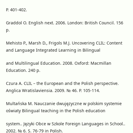
Р. 401-402.
Graddol O. English next. 2006. London: British Council. 156
p.
Mehisto P., Marsh D., Frigols M.J. Uncovering CLIL: Content
and Language Integrated Learning in Bilingual
and Multilingual Education. 2008. Oxford: Macmillan
Education. 240 p.
Czura A. CLIL – the European and the Polish perspective.
Anglica Wratislaviensia. 2009. № 46. Р. 105-114.
Multańska M. Nauczanie dwujęzyczne w polskim systemie
oświaty Bilingual teaching in the Polish education
system.. Języki Obce w Szkole Foreign Languages in School..
2002. № 6. S. 76-79 in Polish.