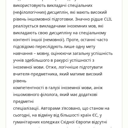
використовують викладачі спеціальних
(нефілологічних) дисциплін, які мають високий
рівень іншомовної підготовки. Значно рідше CLIL
реалізується викладачами іноземних мов, які
викладають свою дисципліну на спеціальному
контенті іншої (немовної). Проте, останні часто
підсвідомо переслідують лише одну мету
навчання – мовну, оцінюючи загальну успішність
учнів здебільшого в ракурсі успішності з
іноземної мови. Отже, логічніше підготувати
вчителя-предметника, який матиме високий
рівень
компетентності в галузі іноземної мови, аніж
іншомовного філолога, який має додаткові
предметні
спеціалізації. Авторами з’ясовано, що станом на
сьогодні, на відміну від більшості країн ЄС, у
гуманітарних коледжах Східної Європи відсутні