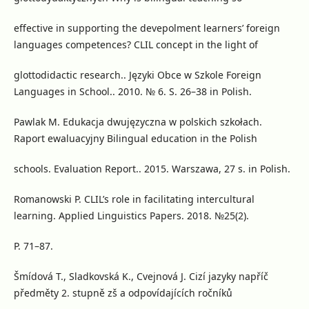
effective in supporting the devepolment learners’ foreign
languages competences? CLIL concept in the light of
glottodidactic research.. Języki Obce w Szkole Foreign
Languages in School.. 2010. № 6. S. 26–38 in Polish.
Pawlak M. Edukacja dwujęzyczna w polskich szkołach.
Raport ewaluacyjny Bilingual education in the Polish
schools. Evaluation Report.. 2015. Warszawa, 27 s. in Polish.
Romanowski P. CLIL’s role in facilitating intercultural
learning. Applied Linguistics Papers. 2018. №25(2).
P. 71–87.
Šmídová T., Sladkovská K., Cvejnová J. Cizí jazyky napříč
předměty 2. stupně zš a odpovídajících ročníků