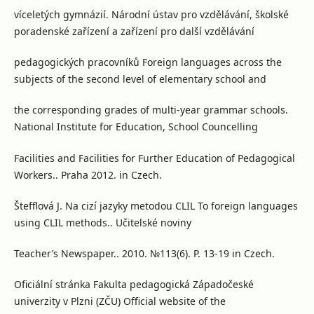
víceletých gymnázií. Národní ústav pro vzdělávání, školské
poradenské zařízení a zařízení pro další vzdělávání
pedagogických pracovníků Foreign languages across the
subjects of the second level of elementary school and
the corresponding grades of multi-year grammar schools.
National Institute for Education, School Councelling
Facilities and Facilities for Further Education of Pedagogical
Workers.. Praha 2012. in Czech.
Štefflová J. Na cizí jazyky metodou CLIL To foreign languages
using CLIL methods.. Učitelské noviny
Teacher’s Newspaper.. 2010. №113(6). P. 13-19 in Czech.
Oficiální stránka Fakulta pedagogická Západočeské
univerzity v Plzni (ZČU) Official website of the