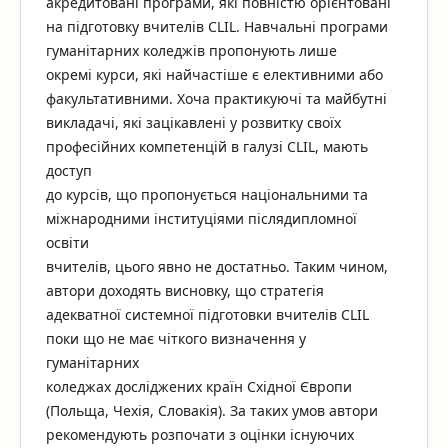
акредитовані програми, які повністю орієнтовані
на підготовку вчителів CLIL. Навчальні програми
гуманітарних коледжів пропонують лише
окремі курси, які найчастіше є елективними або
факультативними. Хоча практикуючі та майбутні
викладачі, які зацікавлені у розвитку своїх
професійних компетенцій в галузі CLIL, мають
доступ
до курсів, що пропонується національними та
міжнародними інституціями післядипломної
освіти
вчителів, цього явно не достатньо. Таким чином,
автори доходять висновку, що стратегія
адекватної системної підготовки вчителів CLIL
поки що не має чіткого визначення у
гуманітарних
коледжах досліджених країн Східної Європи
(Польща, Чехія, Словакія). За таких умов автори
рекомендують розпочати з оцінки існуючих