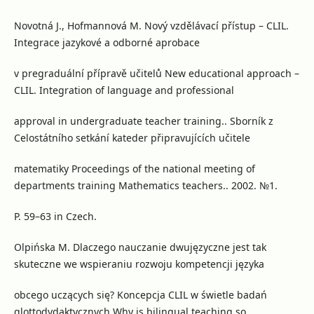
Novotná J., Hofmannová M. Nový vzdělávací přístup – CLIL.
Integrace jazykové a odborné aprobace
v pregraduální přípravě učitelů New educational approach –
CLIL. Integration of language and professional
approval in undergraduate teacher training.. Sborník z
Celostátního setkání kateder připravujících učitele
matematiky Proceedings of the national meeting of
departments training Mathematics teachers.. 2002. №1.
P. 59–63 in Czech.
Olpińska M. Dlaczego nauczanie dwujęzyczne jest tak
skuteczne we wspieraniu rozwoju kompetencji języka
obcego uczących się? Koncepcja CLIL w świetle badań
glottodydaktycznych Why is bilingual teaching so