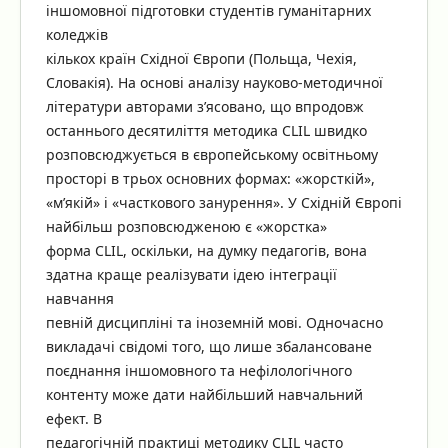
іншомовної підготовки студентів гуманітарних
коледжів
кількох країн Східної Європи (Польща, Чехія,
Словакія). На основі аналізу науково-методичної
літератури авторами з’ясовано, що впродовж
останнього десятиліття методика CLIL швидко
розповсюджується в європейському освітньому
просторі в трьох основних формах: «жорсткій»,
«м’якій» і «часткового занурення». У Східній Європі
найбільш розповсюдженою є «жорстка»
форма CLIL, оскільки, на думку педагогів, вона
здатна краще реалізувати ідею інтеграції
навчання
певній дисципліні та іноземній мові. Одночасно
викладачі свідомі того, що лише збалансоване
поєднання іншомовного та нефілологічного
контенту може дати найбільший навчальний
ефект. В
педагогічній практиці методику CLIL часто