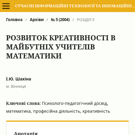
СУЧАСНІ ІНФОРМАЦІЙНІ ТЕХНОЛОГІЇ ТА ІННОВАЦІЙНІ МЕТОДИКИ НАВЧАННЯ В ПІДГОТОВЦІ ФАХІВЦІВ: МЕТОДОЛОГІЯ, ТЕОРІЯ, ДОСВІД, ПРОБЛЕМИ
Головна
/
Архіви
/
№ 5 (2004)
/
РОЗДІЛ 5
РОЗВИТОК КРЕАТИВНОСТІ В
МАЙБУТНІХ УЧИТЕЛІВ
МАТЕМАТИКИ
І.Ю. Шахіна
м. Вінниця
Ключові слова:
Психолого-педагогічний досвід,
математика, професійна діяльність, креативність
Анотація