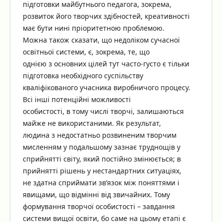
підготовки майбутнього педагога, зокрема,
розвиток його творчих здібностей, креативності
має бути нині пріоритетною проблемою.
Можна також сказати, що недоліком сучасної
освітньої системи, є, зокрема, те, що
однією з основних цілей тут часто-густо є тільки
підготовка необхідного суспільству
кваліфікованого учасника виробничого процесу.
Всі інші потенційні можливості
особистості, в тому числі творчі, залишаються
майже не використаними. Як результат,
людина з недостатньо розвиненим творчим
мисленням у подальшому зазнає труднощів у
сприйнятті світу, який постійно змінюється; в
прийнятті рішень у нестандартних ситуаціях,
не здатна сприймати зв’язок між поняттями і
явищами, що відмінні від звичайних. Тому
формування творчої особистості – завдання
системи вищої освіти, бо саме на цьому етапі є