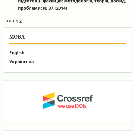
підготовці фахівців: методологія, теорія, досвід,
проблеми: № 37 (2014)
<<
<
1
2
МОВА
English
Українська