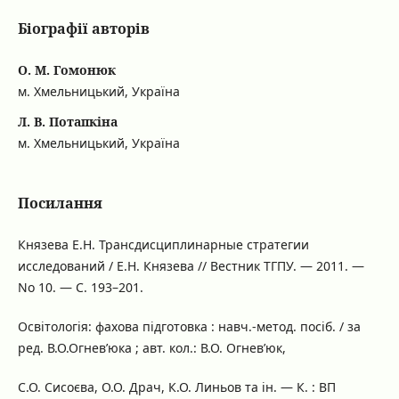
Біографії авторів
О. М. Гомонюк
м. Хмельницький, Україна
Л. В. Потапкіна
м. Хмельницький, Україна
Посилання
Князева Е.Н. Трансдисциплинарные стратегии
исследований / Е.Н. Князева // Вестник ТГПУ. — 2011. —
No 10. — С. 193–201.
Освітологія: фахова підготовка : навч.-метод. посіб. / за
ред. В.О.Огнев’юка ; авт. кол.: В.О. Огнев’юк,
С.О. Сисоєва, О.О. Драч, К.О. Линьов та ін. — К. : ВП