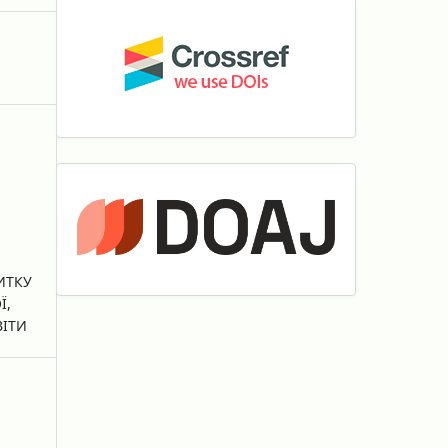
ИТКУ
Ї,
ВІТИ