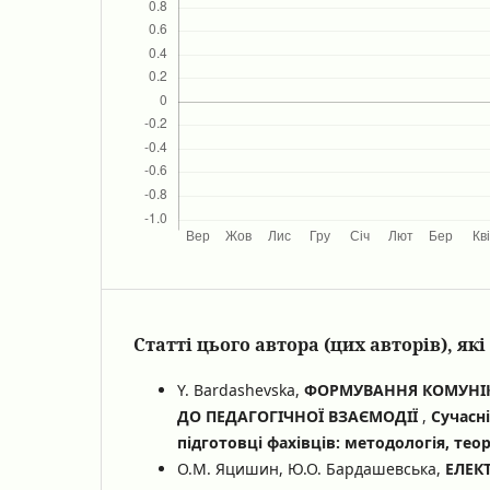
Статті цього автора (цих авторів), я
Y. Bardashevska,
ФОРМУВАННЯ КОМУНІК
ДО ПЕДАГОГІЧНОЇ ВЗАЄМОДІЇ
,
Сучасн
підготовці фахівців: методологія, теор
О.М. Яцишин, Ю.О. Бардашевська,
ЕЛЕК