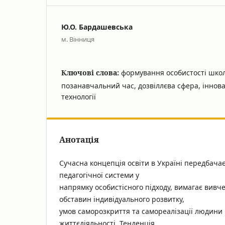
Ю.О. Бардашевська
м. Вінниця
Ключові слова:
формування особистості школ
позанавчальний час, дозвіллєва сфера, іннова
технології
Анотація
Сучасна концепція освіти в Україні передбача
педагогічної системи у
напрямку особистісного підходу, вимагає вивч
обставин індивідуального розвитку,
умов саморозкриття та самореалізації людини 
життєдіяльності. Тенденція