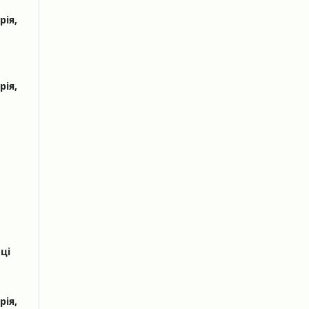
рія,
рія,
ці
рія,