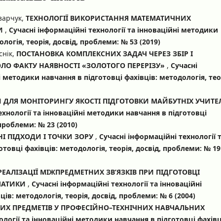
азарчук,
ТЕХНОЛОГІЇ ВИКОРИСТАННЯ МАТЕМАТИЧНИХ
КИ
,
Сучасні інформаційні технології та інноваційні методики
логія, теорія, досвід, проблеми: № 53 (2019)
снік,
ПОСТАНОВКА КОМПЛЕКСНИХ ЗАДАЧ ЧЕРЕЗ ЗБІР І
ЛО ФАКТУ НАЯВНОСТІ «ЗОЛОТОГО ПЕРЕРІЗУ»
,
Сучасні
і методики навчання в підготовці фахівців: методологія, тео
 ДЛЯ МОНІТОРИНГУ ЯКОСТІ ПІДГОТОВКИ МАЙБУТНІХ УЧИТЕ
ехнології та інноваційні методики навчання в підготовці
 проблеми: № 23 (2010)
СНІ ПІДХОДИ І ТОЧКИ ЗОРУ
,
Сучасні інформаційні технології 
товці фахівців: методологія, теорія, досвід, проблеми: № 19
ЕАЛІЗАЦІЇ МІЖПРЕДМЕТНИХ ЗВ’ЯЗКІВ ПРИ ПІДГОТОВЦІ
ЕМАТИКИ
,
Сучасні інформаційні технології та інноваційні
ів: методологія, теорія, досвід, проблеми: № 6 (2004)
НИХ ПРЕДМЕТІВ У ПРОФЕСІЙНО–ТЕХНІЧНИХ НАВЧАЛЬНИХ
ології та інноваційні методики навчання в підготовці фахівц