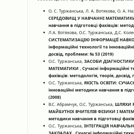
О. С. Туржанська, Л. А. Вотякова, О. А. Н
СЕРЕДОВИЩ У НАВЧАННІ МАТЕМАТИ
навчання в підготовці фахівців: методо
Л.А. Вотякова, О.С. Туржанська, Д.С. Коле
СИСТЕМАТИЗАЦІЮ ІНФОРМАЦІЇ НАВКО
інформаційні технології та інноваційн
досвід, проблеми: № 53 (2019)
О.С. Туржанська,
ЗАСОБИ ДІАГНОСТИКИ
МАТЕМАТИКИ
,
Сучасні інформаційні т
фахівців: методологія, теорія, досвід,
О.С. Туржанська,
ЯКІСТЬ ОСВІТИ: СУЧА
інноваційні методики навчання в підго
(2008)
В.С. Абрамчук, О.С. Туржанська,
ШЛЯХИ Р
МАЙБУТНІХ ВЧИТЕЛІВ ФІЗИКИ І МАТ
методики навчання в підготовці фахівц
О.С. Туржанська,
ІНТЕГРАЦІЯ НАВЧАЛЬ
ЗАКЛАДАХ
,
Сучасні інформаційні техн