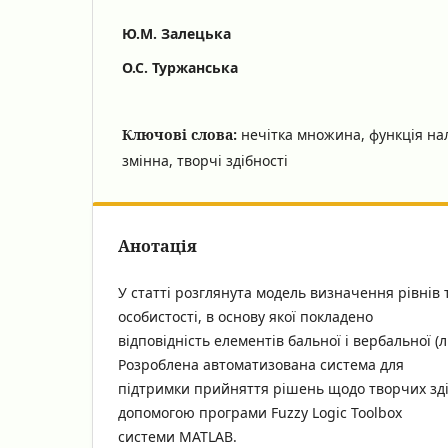
Ю.М. Залецька
О.С. Туржанська
Ключові слова:
нечітка множина, функція нал
змінна, творчі здібності
Анотація
У статті розглянута модель визначення рівнів 
особистості, в основу якої покладено
відповідність елементів бальної і вербальної (л
Розроблена автоматизована система для
підтримки прийняття рішень щодо творчих зді
допомогою програми Fuzzy Logic Toolbox
системи MATLAB.