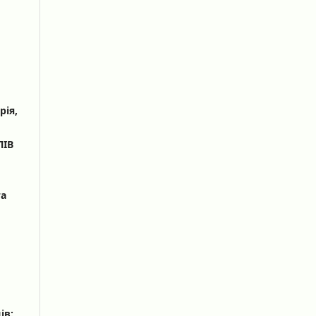
рія,
ЛІВ
та
ів: