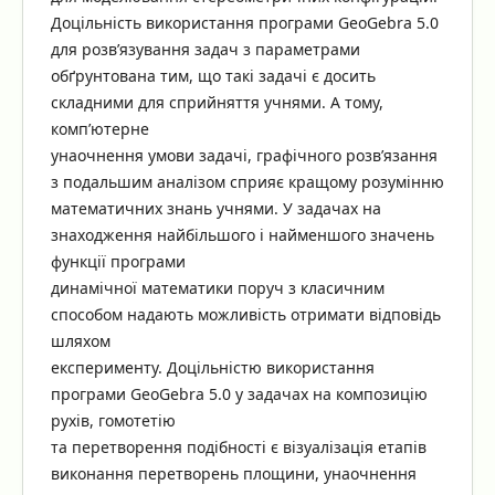
Доцільність використання програми GeoGebra 5.0
для розв’язування задач з параметрами
обґрунтована тим, що такі задачі є досить
складними для сприйняття учнями. А тому,
комп’ютерне
унаочнення умови задачі, графічного розв’язання
з подальшим аналізом сприяє кращому розумінню
математичних знань учнями. У задачах на
знаходження найбільшого і найменшого значень
функції програми
динамічної математики поруч з класичним
способом надають можливість отримати відповідь
шляхом
експерименту. Доцільністю використання
програми GeoGebra 5.0 у задачах на композицію
рухів, гомотетію
та перетворення подібності є візуалізація етапів
виконання перетворень площини, унаочнення