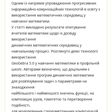
Одним із напрямів упровадження прогресивних
інформаційно-комунікаційних технологій в освіту є
використання математичних середовищ у
навчанні математики.
У статті викладено результати опитування
вчителів математики щодо їх досвіду
використання
динамічних математичних середовищ у
навчальному процесі. Розглянуто деякі технології
використання
GeoGebra 5.0 у навчанні математики в профільній
школі. Авторами визначено, що доцільним є
використання програм динамічної математики
для розв’язування задач з параметрами на
знаходження
найбільшого і найменшого значень функції, на
композицію рухів, гомотетію та перетворення
подібності,
для моделювання стереометричних конфігурацій.