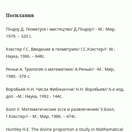
Посилання
Піндоу Д. Геометрія і мистецтво/ Д.Піндоу// - М.: Мир,
1979. – 320 с.
Кокстер Г.С. Введение в геометрию/ Г.С.Кокстер//- М.:
Наука, 1966. – 648с.
Реньи А. Трилогия о математике/ А.Реньи// –М.: Мир,
1980. -376 c.
Воробьёв Н.Н. Числа Фибоначчи/ Н.Н. Воробьев// 6-е изд.
доп. –М.: Наука, 1992.- 144с.
Болл У. Математические эссе и развлечения/ У.Болл,
Г.Кокстер// – М.: Мир, 1986. – 474с.
Huntley H.E. The divine proportion а study in Mathematical