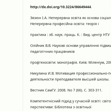
http://dx.doi.org/10.3224/86649444
.
Зязюн І.А. Неперервна освіта як основа соціал
Неперервна професійна освіта: теорія і
практика : зб. наук. праць. К. : Вид. центр НТУ “
Олійник В.В. Наукові основи управління підви
педагогічних працівників
профтехосвіти: монографія. Київ: Міленіум, 200
Никулина И.В. Мотивация профессионально-п
деятельности преподавателя высшей школы.
Вестник СамГУ. 2008. No 7 (66). С. 303-311.
Компетентнісний підхід у сучасній освіті: світо
перспективи: Бібліотека з освітньої