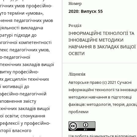
Номер
гічних умов професійно-
2020: Випуск 55
уто терміни «умова»,
вчення педагогічних умов
Розділ
іяльності викладача
ІНФОРМАЦІЙНІ ТЕХНОЛОГІЇ ТА
ратурі підходи до
ІННОВАЦІЙНІ МЕТОДИКИ
гогічної компетентності
НАВЧАННЯ В ЗАКЛАДАХ ВИЩОЇ
лекс педагогічних умов,
ОСВІТИ
о-педагогічної
технічних закладів вищої
звитку професійно-
Ліцензія
их дисциплін технічних
Авторське право (c) 2021 Сучасні
 мотивації до
інформаційні технології та інноваці
рофесійно-педагогічній
методики навчання в підготовці
наповнення змісту
фахівців: методологія, теорія, досві
ехнічних закладів вищої
проблеми
ї освіти; спонукання
рефлексії у професійно-
кторії власного
Ця робота ліцензується відповідно