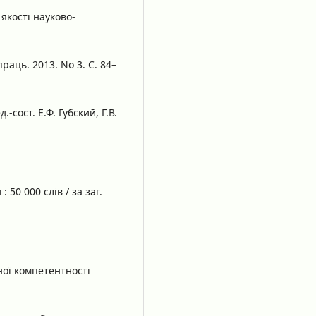
якості науково-
раць. 2013. No 3. С. 84–
сост. Е.Ф. Губский, Г.В.
50 000 слів / за заг.
ної компетентності