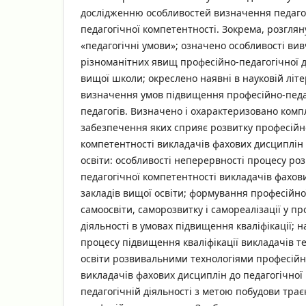
дослідженню особливостей визначення педаго
педагогічної компетентності. Зокрема, розглян
«педагогічні умови»; означено особливості ви
різноманітних явищ професійно-педагогічної д
вищої школи; окреслено наявні в науковій літе
визначення умов підвищення професійно-педа
педагогів. Визначено і охарактеризовано комп
забезпечення яких сприяє розвитку професійн
компетентності викладачів фахових дисциплін 
освіти: особливості неперервності процесу ро
педагогічної компетентності викладачів фахов
закладів вищої освіти; формування професійної
самоосвіти, саморозвитку і самореалізації у п
діяльності в умовах підвищення кваліфікації; 
процесу підвищення кваліфікації викладачів т
освіти розвивальними технологіями професійно
викладачів фахових дисциплін до педагогічної 
педагогічній діяльності з метою побудови трає