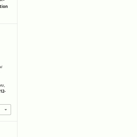
tion
ні
и
еми
,
12-