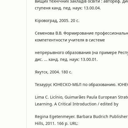
вищих технічних закладів освіти : автоpеф. дис
ступеня канд. пед. наук: 13.00.04.
Кіровоград, 2005. 20 с.
Семенова В.В. Формирование профессиональн
компетентности учителя в системе
непрерывного образования (на примере Респуб
дис. ... канд. пед. наук: 13.00.01.
Якутск, 2004. 180 с.
Тезаурус ЮНЕСКО-МБЛ по образованию. ЮНЕСК
Lima С. Licínio, Guimarães Paula European Strate
Learning. A Critical Introduction / edited by
Regina Egetenmeyer. Barbara Budrich Publishe
Hills, 2011. 166 p. URL: