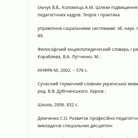
Ільчук В.В., Коломієць А.М. Шляхи підвищення 
педагогічних кадрів. Теорія і практика
управління соціальними системами: зб. наук. п
89.
Философский энциклопедический словарь / ред.-
Кораблева, В.А. Лутченко. М.:
ИНФРА-М, 2002. – 576 с.
Сучасний тлумачний словник української мови : 
ред. B.В. Дубічинського. Харків :
Школа, 2006. 832 с.
Демченко С.О. Розвиток професійно-педагогіч
викладачів спеціальних дисциплін