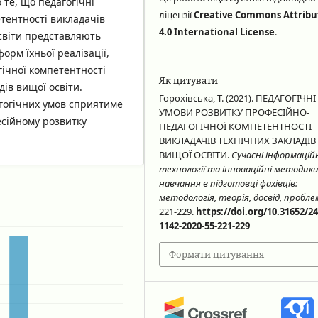
 те, що педагогічні
ліцензії
Creative Commons Attribu
тентності викладачів
4.0 International License
.
світи представляють
орм їхньої реалізації,
ічної компетентності
Як цитувати
ів вищої освіти.
Горохівська, Т. (2021). ПЕДАГОГІЧНІ
гогічних умов сприятиме
УМОВИ РОЗВИТКУ ПРОФЕСІЙНО-
есійному розвитку
ПЕДАГОГІЧНОЇ КОМПЕТЕНТНОСТІ
ВИКЛАДАЧІВ ТЕХНІЧНИХ ЗАКЛАДІВ
ВИЩОЇ ОСВІТИ.
Сучасні інформацій
технології та інноваційні методик
навчання в підготовці фахівців:
методологія, теорія, досвід, пробл
221-229.
https://doi.org/10.31652/24
1142-2020-55-221-229
Формати цитування