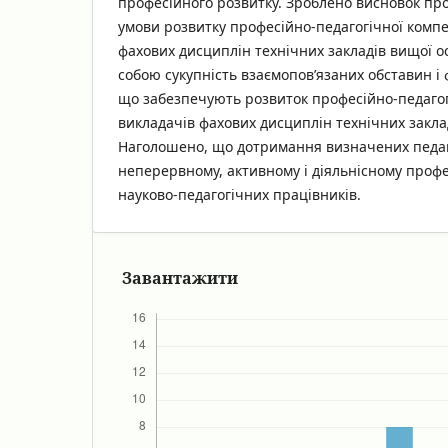
професійного розвитку. Зроблено висновок про
умови розвитку професійно-педагогічної компе
фахових дисциплін технічних закладів вищої о
собою сукупність взаємопов’язаних обставин і ф
що забезпечують розвиток професійно-педагог
викладачів фахових дисциплін технічних заклад
Наголошено, що дотримання визначених педа
неперервному, активному і діяльнісному проф
науково-педагогічних працівників.
Завантажити