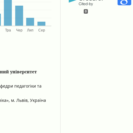
0
ьний університет
афедри педагогіки та
ка», м. Львів, Україна