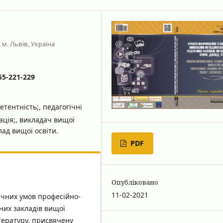
м. Львів, Україна
55-221-229
тентність;, педагогічні
ація;, викладач вищої
лад вищої освіти.
PDF
Опубліковано
11-02-2021
гічних умов професійно-
них закладів вищої
ітературу, присвячену