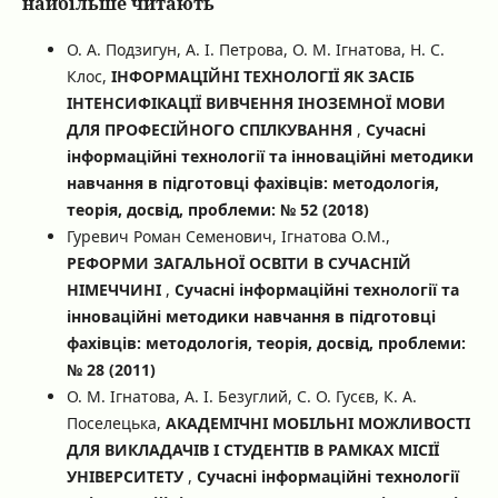
найбільше читають
О. А. Подзигун, А. І. Петрова, О. М. Ігнатова, Н. С.
Клос,
ІНФОРМАЦІЙНІ ТЕХНОЛОГІЇ ЯК ЗАСІБ
ІНТЕНСИФІКАЦІЇ ВИВЧЕННЯ ІНОЗЕМНОЇ МОВИ
ДЛЯ ПРОФЕСІЙНОГО СПІЛКУВАННЯ
,
Сучасні
інформаційні технології та інноваційні методики
навчання в підготовці фахівців: методологія,
теорія, досвід, проблеми: № 52 (2018)
Гуревич Роман Семенович, Ігнатова О.М.,
РЕФОРМИ ЗАГАЛЬНОЇ ОСВІТИ В СУЧАСНІЙ
НІМЕЧЧИНІ
,
Сучасні інформаційні технології та
інноваційні методики навчання в підготовці
фахівців: методологія, теорія, досвід, проблеми:
№ 28 (2011)
О. М. Ігнатова, А. І. Безуглий, С. О. Гусєв, К. А.
Поселецька,
АКАДЕМІЧНІ МОБІЛЬНІ МОЖЛИВОСТІ
ДЛЯ ВИКЛАДАЧІВ І СТУДЕНТІВ В РАМКАХ МІСІЇ
УНІВЕРСИТЕТУ
,
Сучасні інформаційні технології