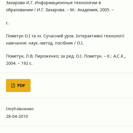
Захарова И.Г. Информационные технологии в
образовании / И.Г. Захарова. – М.: Академия, 2005. –
с.
Пометун О.І та ін. Сучасний урок. Інтерактивні технології
навчання: наук.-метод. посібник / О.І.
Пометун, Л.В. Пироженко; за ред. О.І. Пометун. – К.: А.С.К.,
2004. – 192 с.
PDF
Опубліковано
28-04-2010