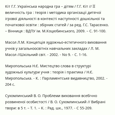
Кіт Г.Г. Українська народна гра – дітям / Г.Г. Кіт // ЇЇ
величність гра : теорія і методика організації дитячої
ігрової діяльності в контексті наступності дошкільної та
початкової освіти : збірник статей / за ред. Г.С. Тарасенко.
– Вінниця : ВДПУ ім. М.Коцюбинського, 2009. – С. 91-100.
Масол Л.М. Концепція художньо-естетичного виховання
учнів у загальноосвітніх навчальних закладах / Л. М.
Масол //Шкільний світ. - 2002. - No 9. - С. 1-16.
Миропольська Н.Є. Мистецтво слова в структурі
художньої культури учня : теорія і практика / Н.Є.
Миропольська. - К. : Парламентське видавництво, 2002. -
204 с.
Сухомлинський В. О. Проблеми виховання всебічно
розвиненої особистості / В. О. Сухомлинський // Вибрані
твори: в 5 т. – Т. 1. – К. : Рад. шк., 1977. - С 55-209.