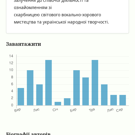
залучення до співочої діяльності та
ознайомленням зі
скарбницею світового вокально-хорового
мистецтва та української народної творчості.
Завантажити
Біографії авторів