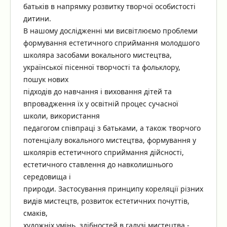
батьків в напрямку розвитку творчої особистості
дитини.
В нашому дослідженні ми висвітлюємо проблеми
формування естетичного сприймання молодшого
школяра засобами вокального мистецтва,
української пісенної творчості та фольклору,
пошук нових
підходів до навчання і виховання дітей та
впровадження їх у освітній процес сучасної
школи, використання
педагогом співпраці з батьками, а також творчого
потенціалу вокального мистецтва, формування у
школярів естетичного сприймання дійсності,
естетичного ставлення до навколишнього
середовища і
природи. Застосування принципу кореляції різних
видів мистецтв, розвиток естетичних почуттів,
смаків,
художніх умінь, здібностей в галузі мистецтва -