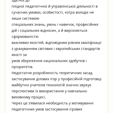
здатної до
плідної педагогічної й управлінської діяльності в
сучасних умовах, особистості, котра володіє не
лише системою
спеціальних знань, умінь і навичок, професійних
дій і соціальних відносин, а й вирізняється
сформованістю
важливих якостей, відповідним рівнем кваліфікації
з урахуванням світових і європейських стандартів
якості за
умов збереження національних здобутків і
пріоритетів.
Недостатня розробленість теоретичних засад
застосування ділових ігор у професійній підготовці
майбутніх учителів технологій значно звужує
перспективи їх використання у навчально-
виховному процесі.
Через це з’явилася необхідність у мотивуванні
педагогічних умов застосування ігрових