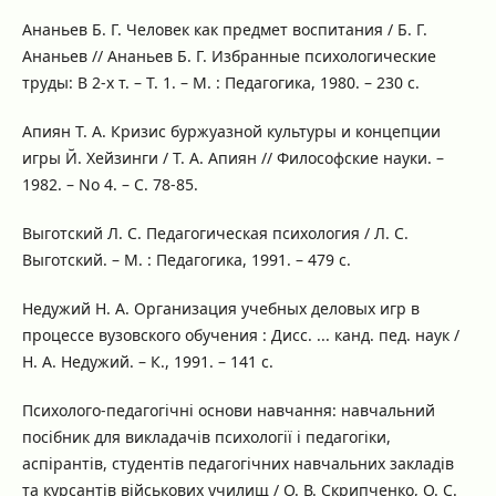
Ананьев Б. Г. Человек как предмет воспитания / Б. Г.
Ананьев // Ананьев Б. Г. Избранные психологические
труды: В 2-х т. – Т. 1. – М. : Педагогика, 1980. – 230 с.
Апиян Т. А. Кризис буржуазной культуры и концепции
игры Й. Хейзинги / Т. А. Апиян // Философские науки. –
1982. – No 4. – С. 78-85.
Выготский Л. С. Педагогическая психология / Л. С.
Выготский. – М. : Педагогика, 1991. – 479 с.
Недужий Н. А. Организация учебных деловых игр в
процессе вузовского обучения : Дисс. ... канд. пед. наук /
Н. А. Недужий. – К., 1991. – 141 с.
Психолого-педагогічні основи навчання: навчальний
посібник для викладачів психології і педагогіки,
аспірантів, студентів педагогічних навчальних закладів
та курсантів військових училищ / О. В. Скрипченко, О. С.