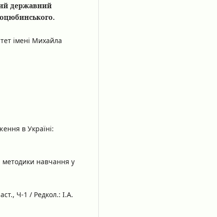
кий державний
Коцюбинського.
тет імені Михайла
дження в Україні:
ні методики навчання у
ст., Ч-1 / Редкол.: І.А.