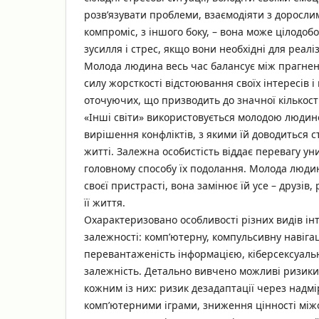
розв’язувати проблеми, взаємодіяти з доросли
компроміс, з іншого боку, – вона може цілодоб
зусилля і стрес, якщо вони необхідні для реалі
Молода людина весь час балансує між прагнен
силу жорсткості відстоювання своїх інтересів і
оточуючих, що призводить до значної кількості 
«Інші світи» використовується молодою людин
вирішення конфліктів, з якими їй доводиться 
житті. Залежна особистість віддає перевагу у
головному способу їх подолання. Молода люди
своєї пристрасті, вона замінює їй усе – друзів,
її життя.
Охарактеризовано особливості різних видів інт
залежності: комп’ютерну, компульсивну навіга
перевантаженість інформацією, кіберсексуальн
залежність. Детально вивчено можливі ризики
кожним із них: ризик дезадаптації через надм
комп’ютерними іграми, зниження цінності міжо