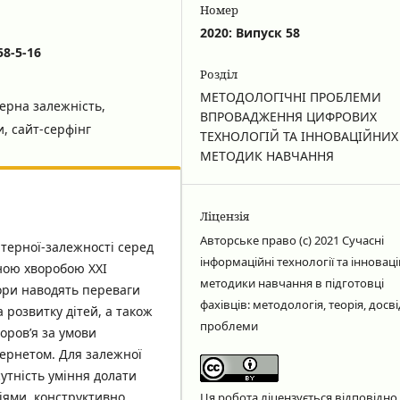
Номер
2020: Випуск 58
58-5-16
Розділ
МЕТОДОЛОГІЧНІ ПРОБЛЕМИ
ерна залежність,
ВПРОВАДЖЕННЯ ЦИФРОВИХ
и, сайт-серфінг
ТЕХНОЛОГІЙ ТА ІННОВАЦІЙНИХ
МЕТОДИК НАВЧАННЯ
Ліцензія
Авторське право (c) 2021 Сучасні
терної-залежності серед
інформаційні технології та інноваці
ною хворобою ХХІ
методики навчання в підготовці
ори наводять переваги
фахівців: методологія, теорія, досві
 розвитку дітей, а також
проблеми
оров’я за умови
тернетом. Для залежної
сутність уміння долати
ціями, конструктивно
Ця робота ліцензується відповідно