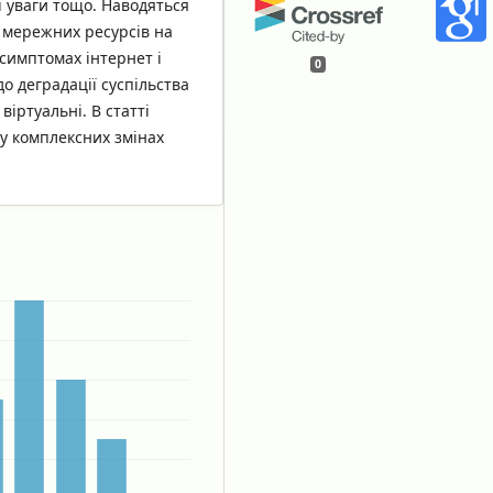
 уваги тощо. Наводяться
 мережних ресурсів на
 симптомах інтернет і
0
о деградації суспільства
іртуальні. В статті
у комплексних змінах