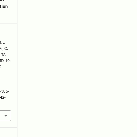
tion
 .,
, О.
 ТА
D-19:
Х
и
еми
, 5-
42-