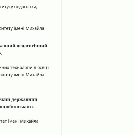
итуту педагогіки,
ситету імені Михайла
жавний педагогічний
.
их технологій в освіті
ситету імені Михайла
цький державний
Коцюбинського.
тет імені Михайла