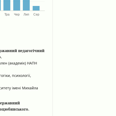
ержавний педагогічний
.
член (академік) НАПН
гіки, психології,
ситету імені Михайла
 державний
Коцюбинського.