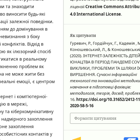
ми та знаходити
ліцензії
Creative Commons Attribu
ово виносити будь-які
4.0 International License
.
зації залежної поведінки.
ням до домінування в
Як цитувати
 невизнання з боку
Гуревич, Р., Гордійчук, Г., Кадемія , М.
конфліктів. Відхід в
Коношевський, Л., & Коношевський 
ою як ілюзорний спосіб
(2020). ІНТЕРНЕТ-ЗАЛЕЖНІСТЬ ДІТЕЙ
стикатися в реальному
ЮНАЦТВА В ПЕРІОД ПАНДЕМІЇ COVI
никненню проблем як
ВИКЛИКИ, ПРОБЛЕМИ ТА ШЛЯХИ Ї
на не може жити без
ВИРІШЕННЯ.
Сучасні інформаційні
технології та інноваційні методик
 реальні емоції, є центром
навчання в підготовці фахівців:
методологія, теорія, досвід, пробл
ернет і комп’ютерної-
16.
https://doi.org/10.31652/2412-11
цію в мережі,
2020-58-5-16
у та кіберкомунікативну
Формати цитування
 надмірного захоплення
ірне захоплення
собистісних контактів у