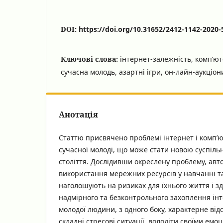
DOI:
https://doi.org/10.31652/2412-1142-2020-
Ключові слова:
інтернет-залежність, комп’ют
сучасна молодь, азартні ігри, он-лайн-аукціон
Анотація
Статтю присвячено проблемі інтернет і комп’ю
сучасної молоді, що може стати новою суспіль
століття. Дослідивши окреслену проблему, авт
використання мережних ресурсів у навчанні та
наголошують на ризиках для їхнього життя і зд
надмірного та безконтрольного захоплення ін
молодої людини, з одного боку, характерне від
складні стресові ситуації, володіти своїми емо