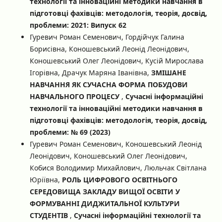
технології та інноваційні методики навчання в
підготовці фахівців: методологія, теорія, досвід,
проблеми: 2021: Випуск 62
Гуревич Роман Семенович, Гордійчук Галина
Борисівна, Коношевський Леонід Леонідович,
Коношевський Олег Леонідович, Кусій Мирослава
Ігорівна, Драчук Маряна Іванівна,
ЗМІШАНЕ
НАВЧАННЯ ЯК СУЧАСНА ФОРМА ПОБУДОВИ
НАВЧАЛЬНОГО ПРОЦЕСУ
,
Сучасні інформаційні
технології та інноваційні методики навчання в
підготовці фахівців: методологія, теорія, досвід,
проблеми: № 69 (2023)
Гуревич Роман Семенович, Коношевський Леонід
Леонідович, Коношевський Олег Леонідович,
Кобися Володимир Михайлович, Люльчак Світлана
Юріївна,
РОЛЬ ЦИФРОВОГО ОСВІТНЬОГО
СЕРЕДОВИЩА ЗАКЛАДУ ВИЩОЇ ОСВІТИ У
ФОРМУВАННІ ДИДЖИТАЛЬНОЇ КУЛЬТУРИ
СТУДЕНТІВ
,
Сучасні інформаційні технології та