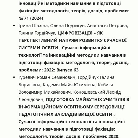
інноваційні методики навчання в підготовці
фахівців: методологія, теорія, досвід, проблеми:
№ 71 (2024)
Ірина Шахіна, Олена Подзигун, Анастасія Петрова,
Галина Гордійчук,
ЦИФРОВІЗАЦІЯ – ЯК
ПЕРСПЕКТИВНИЙ НАПРЯМ РОЗВИТКУ СУЧАСНОЇ
СИСТЕМИ ОСВІТИ
,
Сучасні інформаційні
технології та інноваційні методики навчання в
підготовці фахівців: методологія, теорія, досвід,
проблеми: 2022: Випуск 63
Гуревич Роман Семенович, Гордійчук Галина
Борисівна, Кадемія Майя Юхимівна, Кобися
Володимир Михайлович, Коношевський Леонід
Леонідович,
ПІДГОТОВКА МАЙБУТНІХ УЧИТЕЛІВ В
ІНФОРМАЦІЙНОМУ ОСВІТНЬОМУ СЕРЕДОВИЩІ
ПЕДАГОГІЧНИХ ЗАКЛАДІВ ВИЩОЇ ОСВІТИ
,
Сучасні інформаційні технології та інноваційні
методики навчання в підготовці фахівців:
методологія, теорія, досвід, проблеми: 2020: