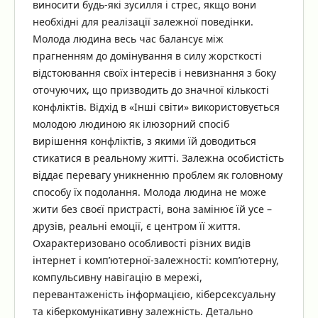
виносити будь-які зусилля і стрес, якщо вони
необхідні для реалізації залежної поведінки.
Молода людина весь час балансує між
прагненням до домінування в силу жорсткості
відстоювання своїх інтересів і невизнання з боку
оточуючих, що призводить до значної кількості
конфліктів. Відхід в «Інші світи» використовується
молодою людиною як ілюзорний спосіб
вирішення конфліктів, з якими їй доводиться
стикатися в реальному житті. Залежна особистість
віддає перевагу уникненню проблем як головному
способу їх подолання. Молода людина не може
жити без своєї пристрасті, вона замінює їй усе –
друзів, реальні емоції, є центром її життя.
Охарактеризовано особливості різних видів
інтернет і комп’ютерної-залежності: комп’ютерну,
компульсивну навігацію в мережі,
перевантаженість інформацією, кіберсексуальну
та кіберкомунікативну залежність. Детально