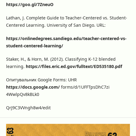
https://goo.gl/7ZneuO
Lathan, J. Complete Guide to Teacher-Centered vs. Student-
Centered Learning. University of San Diego. URL:
https://onlinedegrees.sandiego.edu/teacher-centered-vs-
student-centered-learning/
Staker, H., & Horn, M. (2012). Classifying K-12 blended
learning.
https://files.eric.ed.gov/fulltext/ED535180.pdf
Опитувальник Google Forms: UHR
https://docs.google.com/
forms/d/1UFFTpsDhC7zi
4WwlpQv8kBLk0
QrJ9C3VVngh8w4/edit