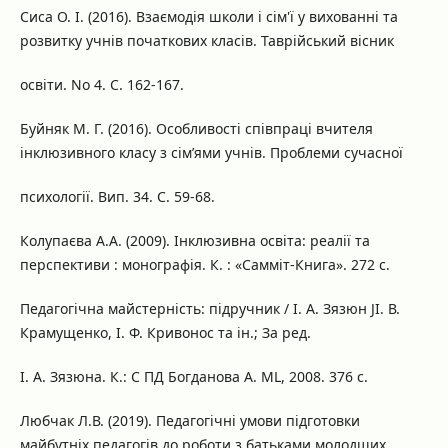
Сиса О. І. (2016). Взаємодія школи і сім'ї у вихованні та
розвитку учнів початкових класів. Таврійський вісник
освіти. No 4. С. 162-167.
Буйняк М. Г. (2016). Особливості співпраці вчителя
інклюзивного класу з сім’ями учнів. Проблеми сучасної
психології. Вип. 34. С. 59-68.
Колупаєва А.А. (2009). Інклюзивна освіта: реалії та
перспективи : монографія. К. : «Самміт-Книга». 272 с.
Педагогічна майстерність: підручник / І. А. Зязюн JI. В.
Крамущенко, І. Ф. Кривонос та ін.; За ред.
І. А. Зязюна. К.: С ПД Богданова A. ML, 2008. 376 с.
Любчак Л.В. (2019). Педагогічні умови підготовки
майбутніх педагогів до роботи з батьками молодших