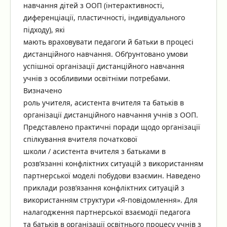
навчання дітей з ООП (інтерактивності,
диференціації, пластичності, індивідуального
підходу), які
мають враховувати педагоги й батьки в процесі
дистанційного навчання. Обґрунтовано умови
успішної організації дистанційного навчання
учнів з особливими освітніми потребами.
Визначено
роль учителя, асистента вчителя та батьків в
організації дистанційного навчання учнів з ООП.
Представлено практичні поради щодо організації
спілкування вчителя початкової
школи / асистента вчителя з батьками в
розв’язанні конфліктних ситуацій з використанням
партнерської моделі побудови взаємин. Наведено
приклади розв’язання конфліктних ситуацій з
використанням структури «Я-повідомлення». Для
налагодження партнерської взаємодії педагога
та батьків в організації освітнього процесу учнів з