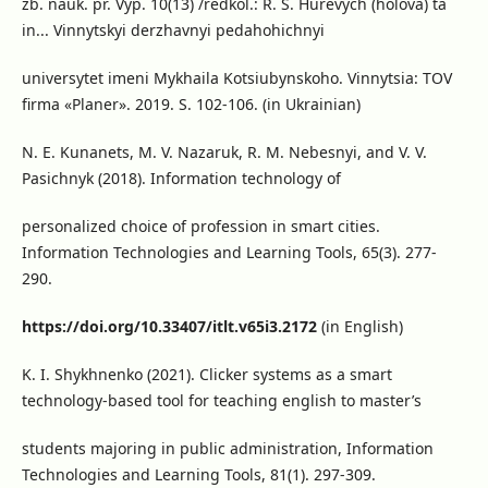
zb. nauk. pr. Vyp. 10(13) /redkol.: R. S. Hurevych (holova) ta
in... Vinnytskyi derzhavnyi pedahohichnyi
universytet imeni Mykhaila Kotsiubynskoho. Vinnytsia: TOV
firma «Planer». 2019. S. 102-106. (in Ukrainian)
N. E. Kunanets, M. V. Nazaruk, R. M. Nebesnyi, and V. V.
Pasichnyk (2018). Information technology of
personalized choice of profession in smart cities.
Information Technologies and Learning Tools, 65(3). 277-
290.
https://doi.org/10.33407/itlt.v65i3.2172
(in English)
K. I. Shykhnenko (2021). Clicker systems as a smart
technology-based tool for teaching english to master’s
students majoring in public administration, Information
Technologies and Learning Tools, 81(1). 297-309.