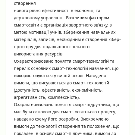
створення
нового рівня ефективності в економіці та
державному управлінні. Важливим фактором
смартосвіти є організація зворотного зв’язку, з
метою мотивації учнів, збереження навчальних
матеріалів, записів, необхідним є створення кібер-
простору для подальшого спільного
використання ресурсів.
Охарактеризовано поняття смарт-технологій та
перелік основних смарт-технологій навчання, що
використовуються у вищій школі. Наведено
вимоги, що висуваються до смарт-технологій
(доступність, ефективність, економічність,
агрегативність, комплексність).
Охарактеризовано поняття смарт-підручника, що
має бути основою для смарт-освітнього процесу,
наведено схему його розробки. Виокремлено
вимоги до технології створення та положення, що
покладені в основу смарт-підручника, вимоги до