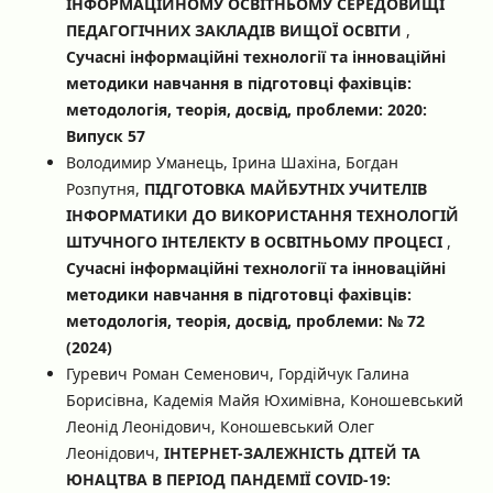
ІНФОРМАЦІЙНОМУ ОСВІТНЬОМУ СЕРЕДОВИЩІ
ПЕДАГОГІЧНИХ ЗАКЛАДІВ ВИЩОЇ ОСВІТИ
,
Сучасні інформаційні технології та інноваційні
методики навчання в підготовці фахівців:
методологія, теорія, досвід, проблеми: 2020:
Випуск 57
Володимир Уманець, Ірина Шахіна, Богдан
Розпутня,
ПІДГОТОВКА МАЙБУТНІХ УЧИТЕЛІВ
ІНФОРМАТИКИ ДО ВИКОРИСТАННЯ ТЕХНОЛОГІЙ
ШТУЧНОГО ІНТЕЛЕКТУ В ОСВІТНЬОМУ ПРОЦЕСІ
,
Сучасні інформаційні технології та інноваційні
методики навчання в підготовці фахівців:
методологія, теорія, досвід, проблеми: № 72
(2024)
Гуревич Роман Семенович, Гордійчук Галина
Борисівна, Кадемія Майя Юхимівна, Коношевський
Леонід Леонідович, Коношевський Олег
Леонідович,
ІНТЕРНЕТ-ЗАЛЕЖНІСТЬ ДІТЕЙ ТА
ЮНАЦТВА В ПЕРІОД ПАНДЕМІЇ COVID-19: