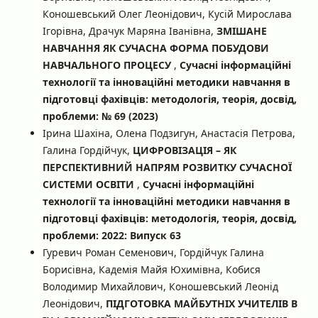
Коношевський Олег Леонідович, Кусій Мирослава
Ігорівна, Драчук Маряна Іванівна,
ЗМІШАНЕ
НАВЧАННЯ ЯК СУЧАСНА ФОРМА ПОБУДОВИ
НАВЧАЛЬНОГО ПРОЦЕСУ
,
Сучасні інформаційні
технології та інноваційні методики навчання в
підготовці фахівців: методологія, теорія, досвід,
проблеми: № 69 (2023)
Ірина Шахіна, Олена Подзигун, Анастасія Петрова,
Галина Гордійчук,
ЦИФРОВІЗАЦІЯ – ЯК
ПЕРСПЕКТИВНИЙ НАПРЯМ РОЗВИТКУ СУЧАСНОЇ
СИСТЕМИ ОСВІТИ
,
Сучасні інформаційні
технології та інноваційні методики навчання в
підготовці фахівців: методологія, теорія, досвід,
проблеми: 2022: Випуск 63
Гуревич Роман Семенович, Гордійчук Галина
Борисівна, Кадемія Майя Юхимівна, Кобися
Володимир Михайлович, Коношевський Леонід
Леонідович,
ПІДГОТОВКА МАЙБУТНІХ УЧИТЕЛІВ В