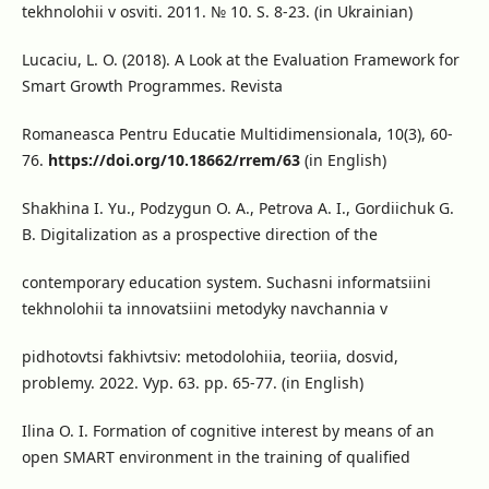
tekhnolohii v osviti. 2011. № 10. S. 8-23. (in Ukrainian)
Lucaciu, L. O. (2018). A Look at the Evaluation Framework for
Smart Growth Programmes. Revista
Romaneasca Pentru Educatie Multidimensionala, 10(3), 60-
76.
https://doi.org/10.18662/rrem/63
(in English)
Shakhina I. Yu., Podzygun O. A., Petrova A. I., Gordiichuk G.
B. Digitalization as a prospective direction of the
contemporary education system. Suchasni informatsiini
tekhnolohii ta innovatsiini metodyky navchannia v
pidhotovtsi fakhivtsiv: metodolohiia, teoriia, dosvid,
problemy. 2022. Vyp. 63. pp. 65-77. (in English)
Ilina O. I. Formation of cognitive interest by means of an
open SMART environment in the training of qualified