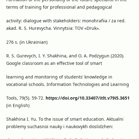
terms of training for professional and pedagogical
activity: dialogue with stakeholders: monohrafiia / za red.
akad. R. S. Hurevycha. Vinnytsia: TOV «Druk».
276 s. (in Ukrainian)
R. S. Gurevych, I. Y. Shakhina, and O. A. Podzygun (2020).
Google classroom as an effective tool of smart
learning and monitoring of students’ knowledge in
vocational schools. Information Technologies and Learning
Tools, 79(5). 59-72.
https://doi.org/10.33407/itlt.v79i5.3651
(in English)
Shakhina I. Yu. To the issue of smart education. Aktualni
problemy suchasnoi nauky i naukovykh doslidzhen: