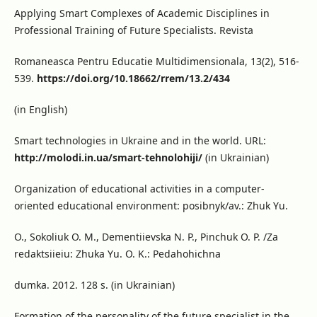
Applying Smart Complexes of Academic Disciplines in
Professional Training of Future Specialists. Revista
Romaneasca Pentru Educatie Multidimensionala, 13(2), 516-
539.
https://doi.org/10.18662/rrem/13.2/434
(in English)
Smart technologies in Ukraine and in the world. URL:
http://molodi.in.ua/smart-tehnolohiji/
(in Ukrainian)
Organization of educational activities in a computer-
oriented educational environment: posibnyk/av.: Zhuk Yu.
O., Sokoliuk O. M., Dementiievska N. P., Pinchuk O. P. /Za
redaktsiieiu: Zhuka Yu. O. K.: Pedahohichna
dumka. 2012. 128 s. (in Ukrainian)
Formation of the personality of the future specialist in the