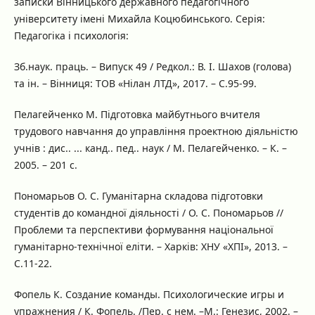
записки Вінницького державного педагогічного
університету імені Михайла Коцюбинського. Серія:
Педагогіка і психологія:
Зб.наук. праць. – Випуск 49 / Редкол.: В. І. Шахов (голова)
та ін. – Вінниця: ТОВ «Нілан ЛТД», 2017. – С.95-99.
Пелагейченко М. Підготовка майбутнього вчителя
трудового навчання до управління проектною діяльністю
учнів : дис.. ... канд.. пед.. наук / М. Пелагейченко. – К. –
2005. – 201 с.
Пономарьов О. С. Гуманітарна складова підготовки
студентів до командної діяльності / О. С. Пономарьов //
Проблеми та перспективи формування національної
гуманітарно-технічної еліти. – Харків: ХНУ «ХПІ», 2013. –
С.11-22.
Фопель К. Создание команды. Психологические игры и
упражнения / К. Фопель. /Пер. с нем. –М.: Генезис, 2002. –