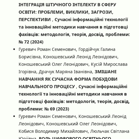
ІНТЕГРАЦІЯ ШТУЧНОГО ІНТЕЛЕКТУ В СФЕРУ
ОСВІТИ: ПРОБЛЕМИ, ВИКЛИКИ, ЗАГРОЗИ,
ПЕРСПЕКТИВИ
,
Сучасні інформаційні технології
та інноваційні методики навчання в підготовці
фахівців: методологія, теорія, досвід, проблеми:
№ 72 (2024)
Гуревич Роман Семенович, Гордійчук Галина
Борисівна, Коношевський Леонід Леонідович,
Коношевський Олег Леонідович, Кусій Мирослава
Ігорівна, Драчук Маряна Іванівна,
ЗМІШАНЕ
НАВЧАННЯ ЯК СУЧАСНА ФОРМА ПОБУДОВИ
НАВЧАЛЬНОГО ПРОЦЕСУ
,
Сучасні інформаційні
технології та інноваційні методики навчання в
підготовці фахівців: методологія, теорія, досвід,
проблеми: № 69 (2023)
Гуревич Роман Семенович, Коношевський Леонід
Леонідович, Коношевський Олег Леонідович,
Кобися Володимир Михайлович, Люльчак Світлана
Юріївна,
РОЛЬ ЦИФРОВОГО ОСВІТНЬОГО