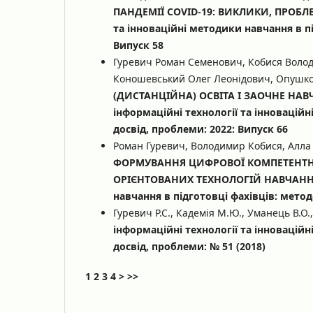
ПАНДЕМІЇ COVID-19: ВИКЛИКИ, ПРОБ
та інноваційні методики навчання в пі
Випуск 58
Гуревич Роман Семенович, Кобися Воло
Коношевський Олег Леонідович, Опушко 
(ДИСТАНЦІЙНА) ОСВІТА І ЗАОЧНЕ НА
інформаційні технології та інноваційн
досвід, проблеми: 2022: Випуск 66
Роман Гуревич, Володимир Кобися, Алла 
ФОРМУВАННЯ ЦИФРОВОЇ КОМПЕТЕНТНО
ОРІЄНТОВАНИХ ТЕХНОЛОГІЙ НАВЧАН
навчання в підготовці фахівців: методо
Гуревич Р.С., Кадемія М.Ю., Уманець В.О.
інформаційні технології та інноваційн
досвід, проблеми: № 51 (2018)
1
2
3
4
>
>>