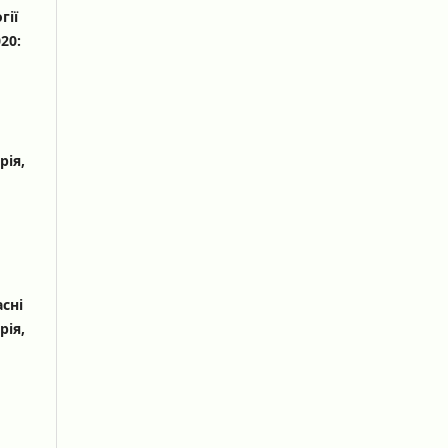
гії
20:
рія,
сні
рія,