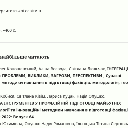
рситетської освіти в
 –460 с.
кі найбільше читають
лег Коношевський, Аліна Воєвода, Світлана Люльчак,
ІНТЕГРАЦ
И: ПРОБЛЕМИ, ВИКЛИКИ, ЗАГРОЗИ, ПЕРСПЕКТИВИ
,
Сучасні
і методики навчання в підготовці фахівців: методологія, тео
Кобися, Світлана Кізім, Лариса Куцак, Надія Опушко,
А ІНСТРУМЕНТІВ У ПРОФЕСІЙНІЙ ПІДГОТОВЦІ МАЙБУТНІХ
логії та інноваційні методики навчання в підготовці фахівці
 2022: Випуск 64
Юхимівна, Опушко Надія Романівна, Ільніцька Тетяна Сергіївн