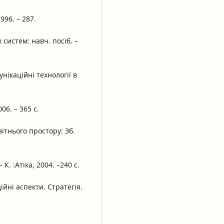
996. – 287.
систем: навч. посіб. –
нікаційні технології в
06. – 365 с.
вітнього простору: Зб.
К. :Атіка, 2004. –240 с.
ційні аспекти. Стратегія.