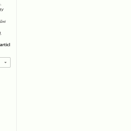
.
МУ
йні
,
articl