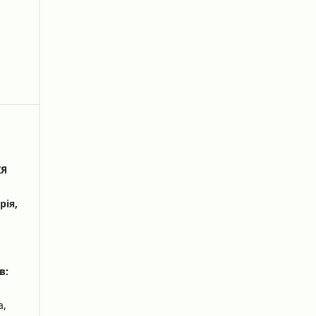
ІЯ
рія,
в:
а,