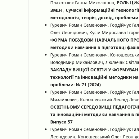
Плахотнюк Ганна Миколаївна,
РОЛЬ ЦИ
ЗМІН
,
Сучасні інформаційні технологі
методологія, теорія, досвід, проблеми:
Гуревич Роман Семенович, Гордійчук Га
Олег Леонідович, Кусій Мирослава Ігорі
ФОРМА ПОБУДОВИ НАВЧАЛЬНОГО ПР
методики навчання в підготовці фахівц
Гуревич Роман Семенович, Коношевськи
Володимир Михайлович, Люльчак Світла
ЗАКЛАДУ ВИЩОЇ ОСВІТИ У ФОРМУВАН
технології та інноваційні методики нав
проблеми: № 71 (2024)
Гуревич Роман Семенович, Гордійчук Га
Михайлович, Коношевський Леонід Лео
ОСВІТНЬОМУ СЕРЕДОВИЩІ ПЕДАГОГІЧ
та інноваційні методики навчання в пі
Випуск 57
Гуревич Роман Семенович, Гордійчук Га
Леонідович, Коношевський Олег Леонід