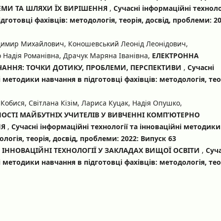
ЛЕМИ ТА ШЛЯХИ ЇХ ВИРІШЕННЯ
,
Сучасні інформаційні техноло
дготовці фахівців: методологія, теорія, досвід, проблеми: 20
димир Михайлович, Коношевський Леонід Леонідович,
Надія Романівна, Драчук Маряна Іванівна,
ЕЛЕКТРОННА
ВЧАННЯ: ТОЧКИ ДОТИКУ, ПРОБЛЕМИ, ПЕРСПЕКТИВИ
,
Сучасні
і методики навчання в підготовці фахівців: методологія, тео
Кобися, Світлана Кізім, Лариса Куцак, Надія Опушко,
СТІ МАЙБУТНІХ УЧИТЕЛІВ У ВИВЧЕННІ КОМП’ЮТЕРНО
НЯ
,
Сучасні інформаційні технології та інноваційні методики
логія, теорія, досвід, проблеми: 2022: Випуск 63
,
ІННОВАЦІЙНІ ТЕХНОЛОГІЇ У ЗАКЛАДАХ ВИЩОЇ ОСВІТИ
,
Суча
і методики навчання в підготовці фахівців: методологія, тео