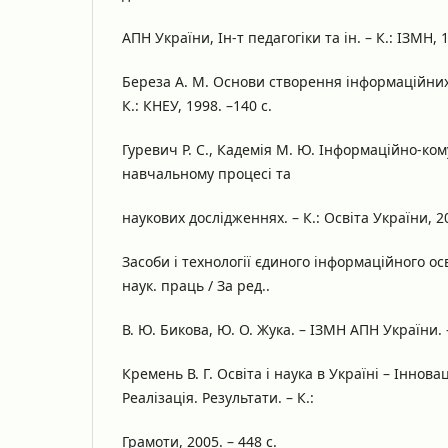
АПН України, Ін-т педагогіки та ін. – К.: ІЗМН, 1
Береза А. М. Основи створення інформаційних 
К.: КНЕУ, 1998. –140 с.
Гуревич Р. С., Кадемія М. Ю. Інформаційно-кому
навчальному процесі та
наукових дослідженнях. – К.: Освіта України, 20
Засоби і технології єдиного інформаційного ос
наук. праць / За ред..
В. Ю. Бикова, Ю. О. Жука. – ІЗМН АПН України. – 
Кремень В. Г. Освіта і наука в Україні – Іннова
Реалізація. Результати. – К.:
Грамоти, 2005. – 448 с.