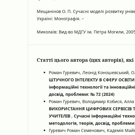
Мещанінов О. П. Сучасні моделі розвитку уніве
Україні: Монографія. –
Миколаїв: Вид-во МДГУ ім. Петра Могили, 2005.
Статті цього автора (цих авторів), я
Роман Гуревич, Леонід Коношевський, О
ШТУЧНОГО ІНТЕЛЕКТУ В СФЕРУ ОСВІТ
інформаційні технології та інноваційн
досвід, проблеми: № 72 (2024)
Роман Гуревич, Володимир Кобися, Алла 
ВИКОРИСТАННЯ ЦИФРОВИХ СЕРВІСІВ Т
УЧИТЕЛІВ
,
Сучасні інформаційні техно
методологія, теорія, досвід, проблеми:
Гуревич Роман Семенович, Кадемія Майя 