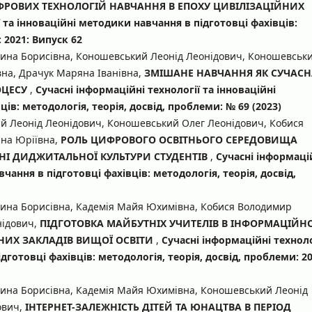
ФРОВИХ ТЕХНОЛОГІЙ НАВЧАННЯ В ЕПОХУ ЦИВІЛІЗАЦІЙНИХ
ї та інноваційні методики навчання в підготовці фахівців:
 2021: Випуск 62
лина Борисівна, Коношевський Леонід Леонідович, Коношевськ
вна, Драчук Маряна Іванівна,
ЗМІШАНЕ НАВЧАННЯ ЯК СУЧАСН
ОЦЕСУ
,
Сучасні інформаційні технології та інноваційні
ів: методологія, теорія, досвід, проблеми: № 69 (2023)
й Леонід Леонідович, Коношевський Олег Леонідович, Кобися
на Юріївна,
РОЛЬ ЦИФРОВОГО ОСВІТНЬОГО СЕРЕДОВИЩА
НІ ДИДЖИТАЛЬНОЇ КУЛЬТУРИ СТУДЕНТІВ
,
Сучасні інформаці
чання в підготовці фахівців: методологія, теорія, досвід,
лина Борисівна, Кадемія Майя Юхимівна, Кобися Володимир
нідович,
ПІДГОТОВКА МАЙБУТНІХ УЧИТЕЛІВ В ІНФОРМАЦІЙН
НИХ ЗАКЛАДІВ ВИЩОЇ ОСВІТИ
,
Сучасні інформаційні техноло
дготовці фахівців: методологія, теорія, досвід, проблеми: 20
лина Борисівна, Кадемія Майя Юхимівна, Коношевський Леонід
ович,
ІНТЕРНЕТ-ЗАЛЕЖНІСТЬ ДІТЕЙ ТА ЮНАЦТВА В ПЕРІОД