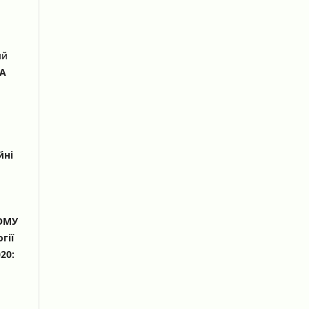
ий
А
йні
ОМУ
гії
20: